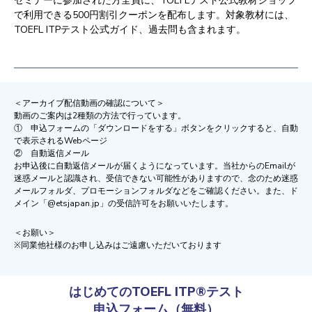
セミナーに参加された方全員に、
TOEFLテスト公式教材ショップ
で利用できる500円割引クーポンを配布します。対象教材には、
TOEFL ITPテスト公式ガイド、過去問も含まれます。
＜アーカイブ配信動画の確認について＞
動画のご案内は2種類の方法で行っています。
① 申込フォームの「ダウンロードをする」ボタンをクリックすると、自動
で表示されるWebページ
② 自動返信メール
お申込後に自動返信メールが届くようになっています。
当社からのEmailが
迷惑メールと認識され、受信できない可能性がありますので、念のため
迷惑
メールフォルダ、プロモーションフォルダなど
をご確認ください。また、ド
メイン「@etsjapan.jp」の受信許可をお願いいたします。
＜お願い＞
※同業他社様のお申し込みはご遠慮いただいております
はじめてのTOEFL ITP®テスト
申込フォーム（無料）